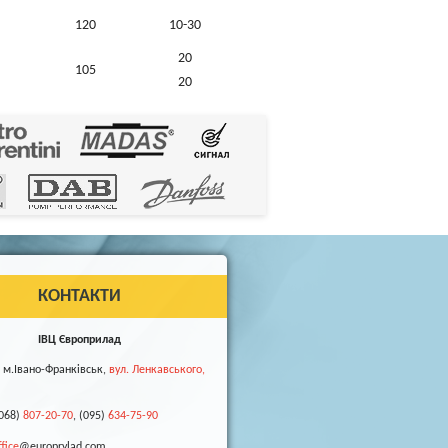
120
10-30
20
105
20
КОНТАКТИ
ІВЦ Європрилад
м.Івано-Франківськ,
вул. Ленкавського,
068)
807-20-70
, (095)
634-75-90
ffice
@europrylad.com