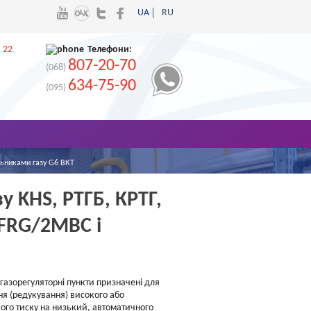
UA
RU
 22
Телефони:
807-20-70
(068)
634-75-90
(095)
ильниками газу G6 ВКТ
у KHS, РТГБ, КРТГ,
, FRG/2MBC і
газорегуляторні пункти призначені для
я (редукування) високого або
ого тиску на низький, автоматичного