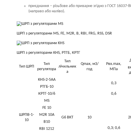
приєднання – різьбове або приварне згідно з ГОСТ 16037-80
(направо або наліво).
ШРП з регуляторами MS, FE, M2R, B, RBI, FRG, RSS, DSR
ШРП з регуляторами KHS, РТГБ, КРТГ
Тип
Тип
Qmax, м3/
Рвх.max,
Тип ШРП
лічильник
в
регулятора
год
МПа
а
KHS-2-5AA
0,3
РТГБ-10
КРТГ-10/6
0,6
MS
FE 10
ШРПВ-1-
M2R 10A
G6 BKT
10
2
10
B10
0,3; 0,6
RBI 1212