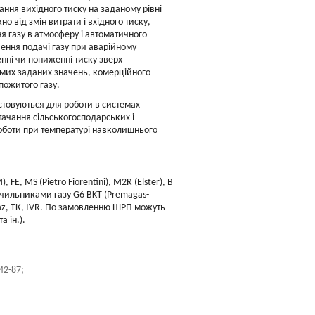
ання вихідного тиску на заданому рівні
но від змін витрати і вхідного тиску,
я газу в атмосферу і автоматичного
ення подачі газу при аварійному
нні чи пониженні тиску зверх
мих заданих значень, комерційного
спожитого газу.
товуються для роботи в системах
тачання сільськогосподарських і
роботи при температурі навколишнього
E, MS (Pietro Fiorentini), M2R (Elster), B
 лічильниками газу G6 BKT (Premagas-
yvaz, ТК, IVR. По замовленню ШРП можуть
 ін.).
42-87;