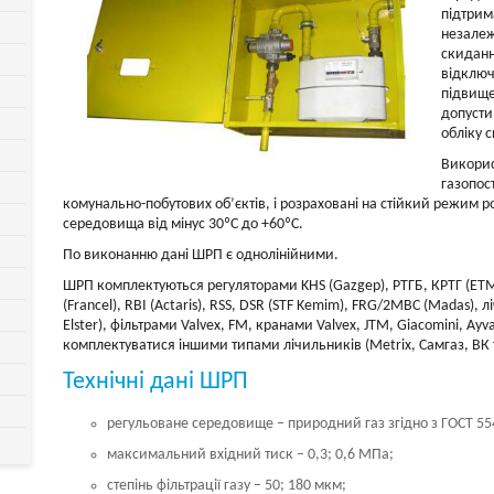
підтрим
незалеж
скиданн
відключ
підвище
допусти
обліку 
Викорис
газопос
комунально-побутових об’єктів, і розраховані на стійкий режим 
середовища від мінус 30ºС до +60ºС.
По виконанню дані ШРП є однолінійними.
ШРП комплектуються регуляторами KHS (Gazgep), РТГБ, КРТГ (ЕТМ), F
(Francel), RBI (Actaris), RSS, DSR (STF Kemim), FRG/2MBC (Madas),
Elster), фільтрами Valvex, FM, кранами Valvex, JTM, Giacomini, A
комплектуватися іншими типами лічильників (Metrix, Самгаз, ВК та
Технічні дані ШРП
регульоване середовище – природний газ згідно з ГОСТ 55
максимальний вхідний тиск – 0,3; 0,6 МПа;
степінь фільтрації газу – 50; 180 мкм;