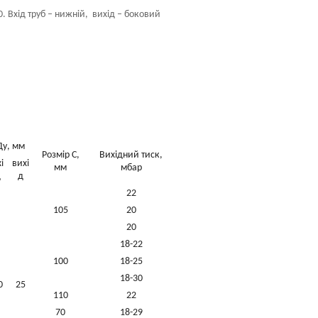
. Вхід труб – нижній, вихід – боковий
Ду, мм
Розмір С,
Вихідний тиск,
хі
вихі
мм
мбар
д
д
22
105
20
20
18-22
100
18-25
18-30
0
25
110
22
70
18-29