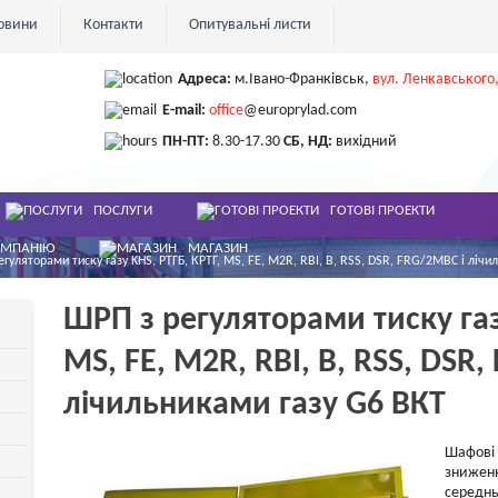
овини
Контакти
Опитувальні листи
Адреса:
м.Івано-Франківськ
,
вул. Ленкавського,
E-mail:
office
@europrylad.com
ПН-ПТ:
8.30-17.30
СБ, НД:
вихідний
ПОСЛУГИ
ГОТОВІ ПРОЕКТИ
ОМПАНІЮ
МАГАЗИН
егуляторами тиску газу KHS, РТГБ, КРТГ, MS, FE, M2R, RBI, B, RSS, DSR, FRG/2MBC і ліч
ШРП з регуляторами тиску газ
MS, FE, M2R, RBI, B, RSS, DSR
лічильниками газу G6 ВКТ
Шафові 
зниженн
середнь