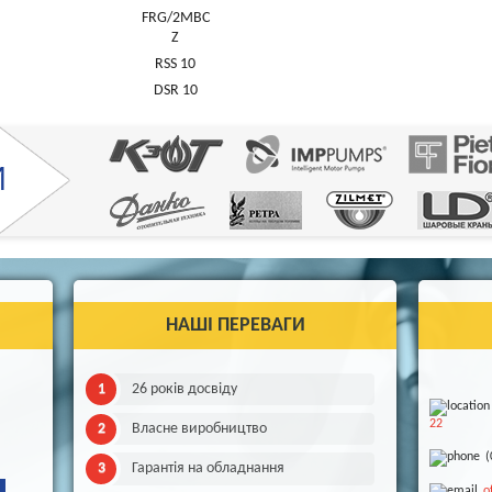
FRG/2MBC
Z
RSS 10
DSR 10
НАШІ ПЕРЕВАГИ
26 років досвіду
22
Власне виробництво
(
Гарантія на обладнання
o