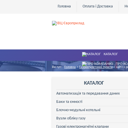
Головна
Оплата і Доставка
Н
КАТАЛОГ
ПРО К
Ви тут:
Головна
>
Газорегуляторні пункти
>
ШРП з р
КАТАЛОГ
Автоматизація та передавання даних
Баки та ємності
Блочно-модульні котельні
Вузли обліку газу
Газові електромагнітні клапани