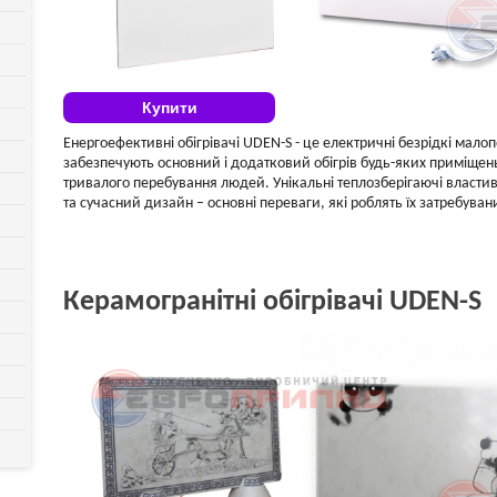
Купити
Енергоефективні обігрівачі UDEN-S - це електричні безрідкі малоп
забезпечують основний і додатковий обігрів будь-яких приміщен
тривалого перебування людей. Унікальні теплозберігаючі властив
та сучасний дизайн – основні переваги, які роблять їх затребува
Керамогранітні обігрівачі UDEN-S