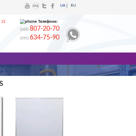
UA
RU
 22
Телефони:
807-20-70
(068)
634-75-90
(095)
S