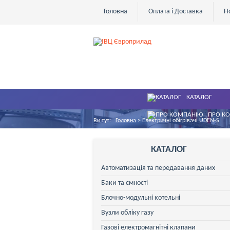
Головна
Оплата і Доставка
Н
КАТАЛОГ
ПРО К
Ви тут:
Головна
>
Електричні обігрівачі UDEN-S
КАТАЛОГ
Автоматизація та передавання даних
Баки та ємності
Блочно-модульні котельні
Вузли обліку газу
Газові електромагнітні клапани