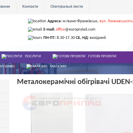
овини
Контакти
Опитувальні листи
Адреса:
м.Івано-Франківськ
,
вул. Ленкавського,
E-mail:
office
@europrylad.com
ПН-ПТ:
8.30-17.30
СБ, НД:
вихідний
ПОСЛУГИ
ГОТОВІ ПРОЕКТИ
ОМПАНІЮ
МАГАЗИН
Металокерамічні обігрівачі UDEN-