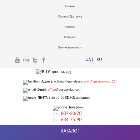
Головна
Оплата і Доставка
Новини
Контакти
Опитувальні листи
UA
RU
Адреса:
м.Івано-Франківськ
,
вул. Ленкавського, 22
E-mail:
office
@europrylad.com
ПН-ПТ:
8.30-17.30
СБ, НД:
вихідний
Телефони:
807-20-70
(068)
634-75-90
(095)
КАТАЛОГ