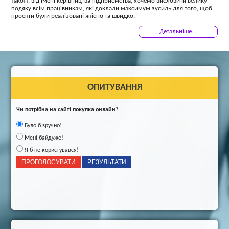
Також, від імені керівництва підприємства, хочемо висловити велику
подяку всім працівникам, які доклали максимум зусиль для того, щоб
проекти були реалізовані якісно та швидко.
Детальніше...
ОПИТУВАННЯ
Чи потрібна на сайті покупка онлайн?
Було б зручно!
Мені байдуже!
Я б не користувався!