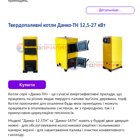
приміщень.
Детальніше...
Твердопаливні котли Данко-ТН 12,5-27 кВт
Купити
Котли серії «Данко-ТН» - це сучасні енергоефективні прилади, що
працюють на різних видах твердого палива: вугілля, деревина, торф.
Котли призначені для опалення будь-яких приміщень і можуть
працювати в опалювальних системах, як з природною, так і з
примусовою циркуляцією теплоносія.
Моделі "Данко-12,5ТН" та "Данко-16ТН" мають у будові двоє дверцят:
нижні - для обслуговування колосникової решітки і зольникової
камери; верхні - для завантаження палива і очистки конвективного
газоходу.