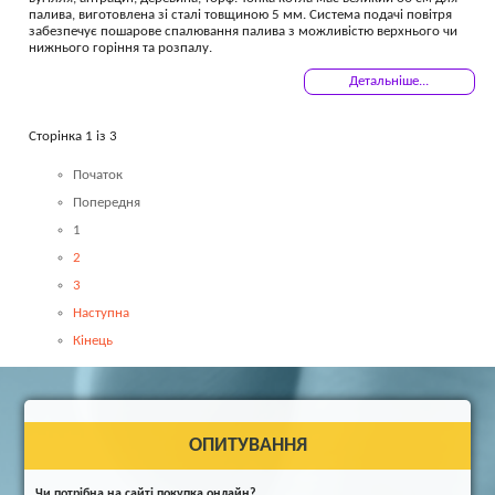
палива, виготовлена зі сталі товщиною 5 мм. Система подачі повітря
забезпечує пошарове спалювання палива з можливістю верхнього чи
нижнього горіння та розпалу.
Детальніше...
Сторінка 1 із 3
Початок
Попередня
1
2
3
Наступна
Кінець
ОПИТУВАННЯ
Чи потрібна на сайті покупка онлайн?