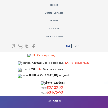
Головна
Оплата і Доставка
Новини
Контакти
Опитувальні листи
UA
RU
Адреса:
м.Івано-Франківськ
,
вул. Ленкавського, 22
E-mail:
office
@europrylad.com
ПН-ПТ:
8.30-17.30
СБ, НД:
вихідний
Телефони:
807-20-70
(068)
634-75-90
(095)
КАТАЛОГ