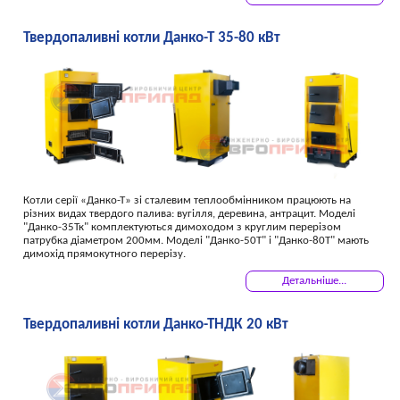
Твердопаливні котли Данко-Т 35-80 кВт
Котли серії «Данко-Т» зі сталевим теплообмінником працюють на
різних видах твердого палива: вугілля, деревина, антрацит. Моделі
"Данко-35Тк" комплектуються димоходом з круглим перерізом
патрубка діаметром 200мм. Моделі "Данко-50Т" і "Данко-80Т" мають
димохід прямокутного перерізу.
Детальніше...
Твердопаливні котли Данко-ТНДК 20 кВт