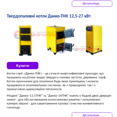
Детальніше...
Твердопаливні котли Данко-ТНК 12,5-27 кВт
Купити
Котли серії «Данко-ТНК» - це сучасні енергоефективні прилади, що
працюють на різних видах твердого палива: вугілля, деревина, торф.
Котли призначені для опалення будь-яких приміщень і можуть
працювати в опалювальних системах, як з природною, так і з
примусовою циркуляцією теплоносія.
Моделі "Данко-12,5ТНК" та "Данко-16ТНК" мають у будові двоє дверцят:
нижні - для обслуговування колосникової решітки і зольникової
камери; верхні - для завантаження палива і очистки конвективного
газоходу.
Детальніше...