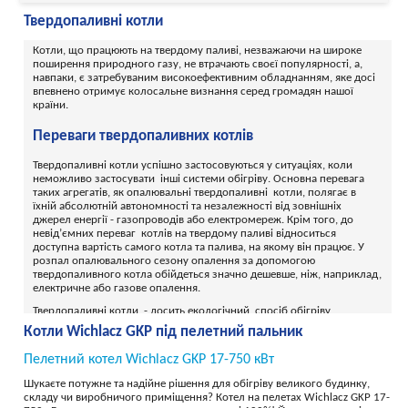
Твердопаливні котли
Котли, що працюють на твердому паливі, незважаючи на широке
поширення природного газу, не втрачають своєї популярності, а,
навпаки, є затребуваним високоефективним обладнанням, яке досі
впевнено отримує колосальне визнання серед громадян нашої
країни.
Переваги твердопаливних котлів
Твердопаливні котли успішно застосовуються у ситуаціях, коли
неможливо застосувати інші системи обігріву. Основна перевага
таких агрегатів, як опалювальні твердопаливні котли, полягає в
їхній абсолютній автономності та незалежності від зовнішніх
джерел енергії - газопроводів або електромереж. Крім того, до
невід’ємних переваг котлів на твердому паливі відноситься
доступна вартість самого котла та палива, на якому він працює. У
розпал опалювального сезону опалення за допомогою
твердопаливного котла обійдеться значно дешевше, ніж, наприклад,
електричне або газове опалення.
Твердопаливні котли - досить екологічний спосіб обігріву
приміщення, оскільки тверде пальне, на відміну від природного
Котли Wichlacz GKP під пелетний пальник
газу (що використовується у газових котлах), є відновлювальним
природним ресурсом.
Пелетний котел Wichlacz GKP 17-750 кВт
Твердопаливні котли - види палива
Шукаєте потужне та надійне рішення для обігріву великого будинку,
складу чи виробничого приміщення? Котел на пелетах Wichlacz GKP 17-
Практично всі сучасні моделі твердопаливних котлів