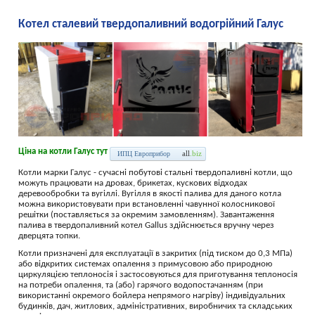
Котел сталевий твердопаливний водогрійний Галус
Ціна на котли Галус тут
all
.biz
ИПЦ Европрибор
Котли марки Галус - сучасні побутові стальні твердопаливні котли, що
можуть працювати на дровах, брикетах, кускових відходах
деревообробки та вугіллі. Вугілля в якості палива для даного котла
можна використовувати при встановленні чавунної колосникової
решітки (поставляється за окремим замовленням). Завантаження
палива в твердопаливний котел Gallus здійснюється вручну через
дверцята топки.
Котли призначені для експлуатації в закритих (під тиском до 0,3 МПа)
або відкритих системах опалення з примусовою або природною
циркуляцією теплоносія і застосовуються для приготування теплоносія
на потреби опалення, та (або) гарячого водопостачанням (при
використанні окремого бойлера непрямого нагріву) індивідуальних
будинків, дач, житлових, адміністративних, виробничих та складських