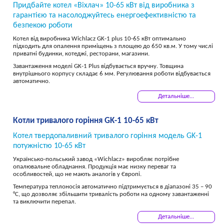
Придбайте котел «Віхлач» 10-65 кВт від виробника з
гарантією та насолоджуйтесь енергоефективністю та
безпекою роботи
Котел від виробника Wichlacz GK-1 plus 10-65 кВт оптимально
підходить для опалення приміщень з площею до 650 кв.м. У тому числі
приватні будинки, котеджі, ресторани, магазини.
Завантаження моделі GK-1 Plus відбувається вручну. Товщина
внутрішнього корпусу складає 6 мм. Регулювання роботи відбувається
автоматично.
Детальніше...
Котли тривалого горіння GK-1 10-65 кВт
Котел твердопаливний тривалого горіння модель GK-1
потужністю 10-65 кВт
Українсько-польський завод «Wichlacz» виробляє потрібне
опалювальне обладнання. Продукція має низку переваг та
особливостей, що не мають аналогів у Європі.
Температура теплоносія автоматично підтримується в діапазоні 35 – 90
°C, що дозволяє збільшити тривалість роботи на одному завантаженні
та виключити перепал.
Детальніше...