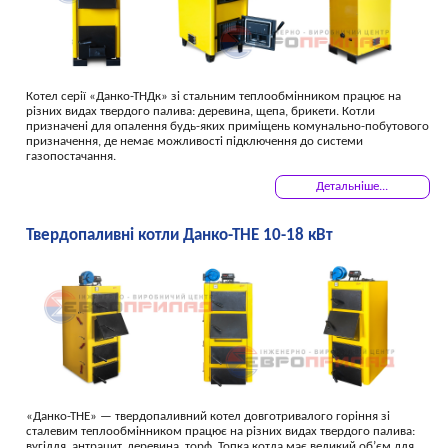
Котел серії «Данко-ТНДк» зі стальним теплообмінником працює на
різних видах твердого палива: деревина, щепа, брикети. Котли
призначені для опалення будь-яких приміщень комунально-побутового
призначення, де немає можливості підключення до системи
газопостачання.
Детальніше...
Твердопаливні котли Данко-ТНЕ 10-18 кВт
«Данко-ТНЕ» — твердопаливний котел довготривалого горіння зі
сталевим теплообмінником працює на різних видах твердого палива:
вугілля, антрацит, деревина, торф. Топка котла має великий об’єм для