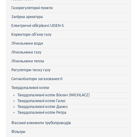
Газорегуляторні пункти
Запірна арматура
Електричні обігрівачі UDEN-S
Коректори об'єму газу
Лічильники води
Лічильники газу
Лічильники тепла
Регулятори тиску газу
Сигналізатори загазованості
Твердопаливні котли
Твердопаливні котли Віхлач (WICHLACZ)
Твердопаливні котли Галус
Твердопаливні котли Данко
Твердопаливні котли Ретра
Фасонні елементи трубопроводів
Фільтри