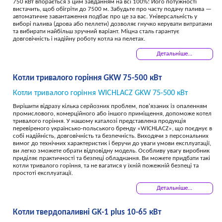
750 кВт впорається з цим завданням на всі 100%! Його потужності
експлуатуються з такими видами твердого паливного матеріалу:
вистачить, щоб обігріти до 7500 м. Забудьте про часту подачу палива —
автоматичне завантаження подбає про це за вас. Універсальність у
Вугіллям (деревним, кам'яним, бурим);
виборі палива (дрова або пеллети) дозволяє гнучко керувати витратами
та вибирати найбільш зручний варіант. Міцна сталь гарантує
Брикетами (торф'яними, вугільними, паперовими);
довговічність і надійну роботу котла на пелетах.
Пелетами;
Детальніше...
Дровами;
Деревними відходами (гілки, тирса, стружка).
Котли тривалого горіння GKW 75-500 кВт
Якщо ви хочете придбати твердопаливний котел найкращої якості,
Котли тривалого горіння WICHLACZ GKW 75-500 кВт
ласкаво просимо до нас. Всі без виключення моделі опалювального
обладнання, які представлені у нашому каталозі, є: надійними,
Вирішити відразу кілька серйозних проблем, пов'язаних із опаленням
економічними, простими у використанні, ефективними,
промислового, комерційного або іншого приміщення, допоможе котел
універсальними, доступними. Тільки у нас ви зможете придбати на
тривалого горіння. У нашому каталозі представлена продукція
найвигідніших умовах котли твердопаливні різних модифікацій та
перевіреного українсько-польського бренду «WICHLACZ», що поєднує в
призначення.
собі надійність, довговічність та безпечність. Виходячи з персональних
вимог до технічних характеристик і беручи до уваги умови експлуатації,
ви легко зможете обрати відповідну модель. Особливу увагу виробник
приділяє практичності та безпеці обладнання. Ви можете придбати такі
котли тривалого горіння, та не вагатися у їхній пожежній безпеці та
простоті експлуатації.
Детальніше...
Котли твердопаливні GK-1 plus 10-65 кВт