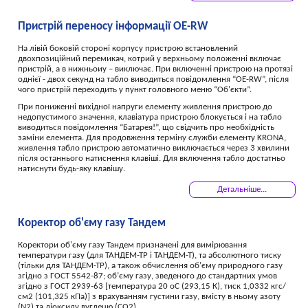
Пристрій переносу інформації OE-RW
На лівій боковій стороні корпусу пристрою встановлений
двохпозиційний перемикач, котрий у верхньому положенні включає
пристрій, а в нижньоиу – виключає. При включенні пристрою на протязі
однієї - двох секунд на табло виводиться повідомлення “OE-RW”, після
чого пристрій переходить у пункт головного меню “Об’єкти”.
При пониженні вихідної напруги елементу живлення пристрою до
недопустимого значення, клавіатура пристрою блокується і на табло
виводиться повідомлення “Батарея!”, що свідчить про необхідність
заміни елемента. Для продовження терміну служби елементу KRONA,
живлення табло пристрою автоматично виключається через 3 хвилини
після останнього натиснення клавіші. Для включення табло достатньо
натиснути будь-яку клавішу.
Детальніше...
Коректор об'єму газу Тандем
Коректори об'єму газу Тандем призначені для вимірювання
температури газу (для ТАНДЕМ-ТР і ТАНДЕМ-Т), та абсолютного тиску
(тільки для ТАНДЕМ-ТР), а також обчислення об’єму природного газу
згідно з ГОСТ 5542-87; об’єму газу, зведеного до стандартних умов
згідно з ГОСТ 2939-63 [температура 20 оС (293,15 К), тиск 1,0332 кгс/
см2 (101,325 кПа)] з врахуванням густини газу, вмісту в ньому азоту
(N2) та діоксиду вуглецю (СО2).