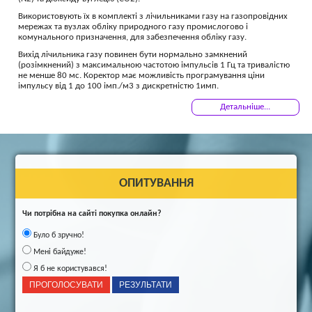
Використовують їх в комплекті з лічильниками газу на газопровідних
мережах та вузлах обліку природного газу промислогово і
комунального призначення, для забезпечення обліку газу.
Вихід лічильника газу повинен бути нормально замкнений
(розімкнений) з максимальною частотою імпульсів 1 Гц та тривалістю
не менше 80 мс. Коректор має можливість програмування ціни
імпульсу від 1 до 100 імп./м3 з дискретністю 1имп.
Детальніше...
ОПИТУВАННЯ
Чи потрібна на сайті покупка онлайн?
Було б зручно!
Мені байдуже!
Я б не користувався!