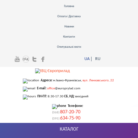
Головна
Оплата і Доставка
Новини
Контакти
Опитувальні листи
UA
RU
Адреса:
м.Івано-Франківськ
,
вул. Ленкавського, 22
E-mail:
office
@europrylad.com
ПН-ПТ:
8.30-17.30
СБ, НД:
вихідний
Телефони:
807-20-70
(068)
634-75-90
(095)
КАТАЛОГ