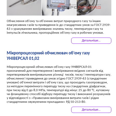
Обчислення об’єму та об’ємних витрат природного газу та інших
неагресивних газів та приведення їх до стандартних умов за ГОСТ 2939-
63 з урахуванням вимірюваних значень тиску, температури газу та
імпульсів лічильника, пропорційних об’єму газу в робочих умовах.
Детальніше...
Мікропроцесорний обчислювач об’єму газу
УНІВЕРСАЛ 01,02
Мікропроцесорний обчислювач об’єму газу УНІВЕРСАЛ-01
призначений для перетворення і вимірювання вхідних сигналів від
перетворювачів вимірювальних різниці тисків, тиску і температури газу,
обчислення і приведення до умов згідно ГОСТ 2939-63 (стандартним
умовам) об’ємної витрати і об’єму газу, що проходить газопроводом,
за методом перемінного перепаду тиску на стандартних діафрагмах,
при тиску від 0 до 8,0 МПа, температурі від мінус 25 до 80 °С, кутовому
чи фланцевому способі відбору перепаду тиску і виконанні розрахунків
у відповідності з «Правилами вимірювання витрати газів і рідин
стандартними звужуючими приладами» РД 50-213-80.
Детальніше...