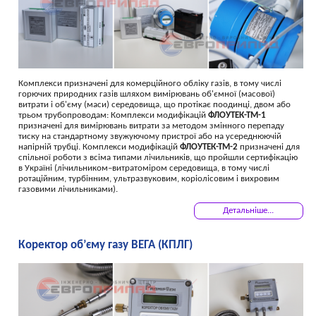
Комплекси призначені для комерційного обліку газів, в тому числі
горючих природних газів шляхом вимірювань об'ємної (масової)
витрати і об'єму (маси) середовища, що протікає поодинці, двом або
трьом трубопроводам: Комплекси модифікацій
ФЛОУТЕК-ТМ-1
призначені для вимірювань витрати за методом змінного перепаду
тиску на стандартному звужуючому пристрої або на усереднюючій
напірній трубці. Комплекси модифікацій
ФЛОУТЕК-ТМ-2
призначені для
спільної роботи з всіма типами лічильників, що пройшли сертифікацію
в Україні (лічильником–витратоміром середовища, в тому числі
ротаційним, турбінним, ультразвуковим, коріолісовим і вихровим
газовими лічильниками).
Детальніше...
Коректор об’єму газу ВЕГА (КПЛГ)