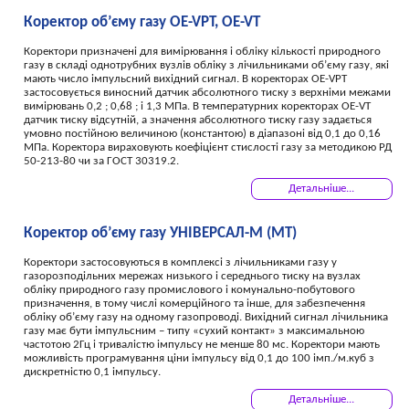
Коректор об’єму газу OE-VPT, OE-VT
Коректори призначені для вимірювання і обліку кількості природного
газу в складі однотрубних вузлів обліку з лічильниками об’єму газу, які
мають число імпульсний вихідний сигнал. В коректорах OE-VPT
застосовується виносний датчик абсолютного тиску з верхніми межами
вимірювань 0,2 ; 0,68 ; і 1,3 МПа. В температурних коректорах OE-VT
датчик тиску відсутній, а значення абсолютного тиску газу задається
умовно постійною величиною (константою) в діапазоні від 0,1 до 0,16
МПа. Коректора вираховують коефіцієнт стислості газу за методикою РД
50-213-80 чи за ГОСТ 30319.2.
Детальніше...
Коректор об’єму газу УНІВЕРСАЛ-М (МТ)
Коректори застосовуються в комплексі з лічильниками газу у
газорозподільних мережах низького і середнього тиску на вузлах
обліку природного газу промислового і комунально-побутового
призначення, в тому числі комерційного та інше, для забезпечення
обліку об’єму газу на одному газопроводі. Вихідний сигнал лічильника
газу має бути імпульсним – типу «сухий контакт» з максимальною
частотою 2Гц і тривалістю імпульсу не менше 80 мс. Коректори мають
можливість програмування ціни імпульсу від 0,1 до 100 імп./м.куб з
дискретністю 0,1 імпульсу.
Детальніше...