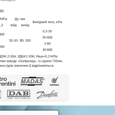
і виходом.
, МПа
Ду, мм
Вихідний тиск, кПа
1,2
вхід
вихід
0,5-50
300
50-600
50; 65
80; 100
1-60
500
30-600
РДУК-2-50Н, РДБК1-50Н, Рвих=0,3 МПа
ва заводу «Газприлад», із сідлом ?35мм.
ом сідла значення Q відрізняється.