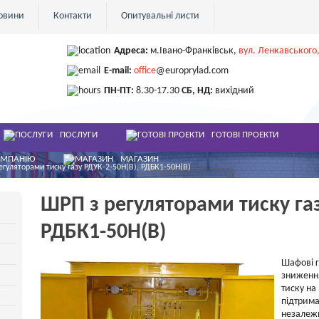
овини
Контакти
Опитувальні листи
Адреса:
м.Івано-Франківськ
,
вул. Ленкавського,
E-mail:
office
@europrylad.com
ПН-ПТ:
8.30-17.30
СБ, НД:
вихідний
ПОСЛУГИ
ГОТОВІ ПРОЕКТИ
ОМПАНІЮ
МАГАЗИН
егуляторами тиску газу РДУК-2-50Н(В), РДБК1-50Н(В)
ШРП з регуляторами тиску газ
РДБК1-50Н(В)
Шафові г
зниження
тиску на
підтрима
незалежн