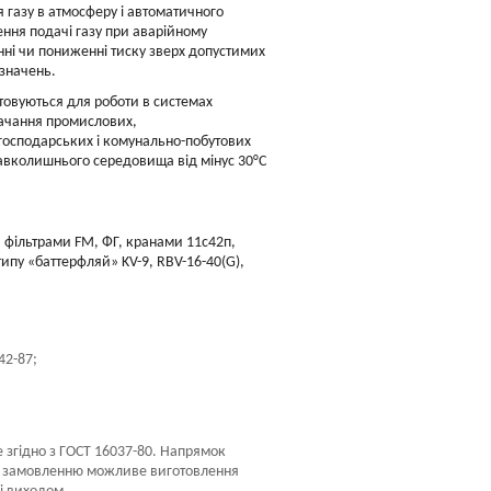
 газу в атмосферу і автоматичного
ння подачі газу при аварійному
ні чи пониженні тиску зверх допустимих
значень.
овуються для роботи в системах
тачання промислових,
господарських і комунально-побутових
 навколишнього середовища від мінус 30°С
 фільтрами FM, ФГ, кранами 11с42п,
 типу «баттерфляй» KV-9, RBV-16-40(G),
42-87;
 згідно з ГОСТ 16037-80. Напрямок
. По замовленню можливе виготовлення