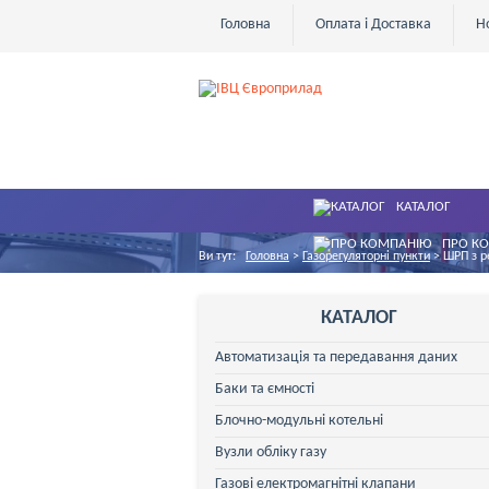
Головна
Оплата і Доставка
Н
КАТАЛОГ
ПРО К
Ви тут:
Головна
>
Газорегуляторні пункти
>
ШРП з р
КАТАЛОГ
Автоматизація та передавання даних
Баки та ємності
Блочно-модульні котельні
Вузли обліку газу
Газові електромагнітні клапани