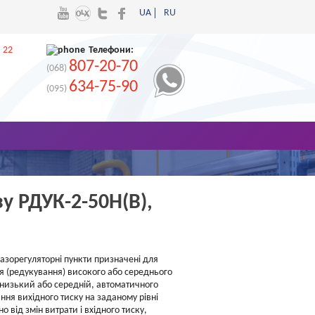
UA
RU
 22
Телефони:
807-20-70
(068)
634-75-90
(095)
у РДУК-2-50Н(В),
азорегуляторні пункти призначені для
 (редукування) високого або середнього
 низький або середній, автоматичного
ння вихідного тиску на заданому рівні
о від змін витрати і вхідного тиску,