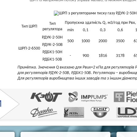
ШРП із напрямком потоку зправа-наліво, із нижнім входом 
Пропускна здатність Q, м3/год при Рвх
Тип
Тип ШРП
регулятора
min
0,1
0,3
0,6
РДУК-2-50Н
500
1000
2000
3500
6
РДУК-2-50В
ШРП-2-6500
РДБК1-50Н
-
900
1816
3178
6
РДБК1-50В
Примітка. Значення Q вказано для Рвих=2 кПа для регуляторів 
для регуляторів РДУК-2-50В, РДБК1-50В. Регулятори – виробницт
Для регуляторів виробництва інших заводів та з іншим діаметр