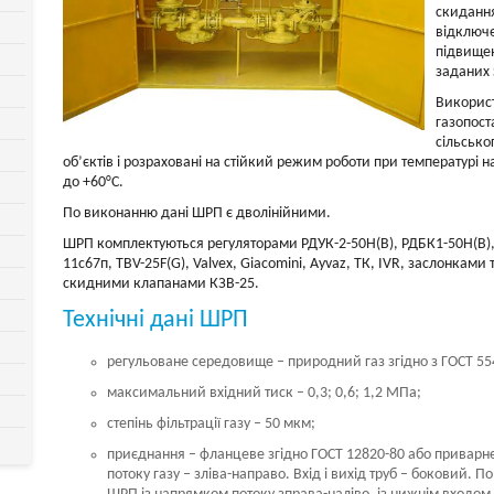
скидання
відключе
підвищен
заданих 
Використ
газопос
сільсько
об’єктів і розраховані на стійкий режим роботи при температурі
до +60°С.
По виконанню дані ШРП є дволінійними.
ШРП комплектуються регуляторами РДУК-2-50Н(В), РДБК1-50Н(В),
11с67п, TBV-25F(G), Valvex, Giacomini, Ayvaz, ТК, IVR, заслонками
скидними клапанами КЗВ-25.
Технічні дані ШРП
регульоване середовище – природний газ згідно з ГОСТ 55
максимальний вхідний тиск – 0,3; 0,6; 1,2 МПа;
степінь фільтрації газу – 50 мкм;
приєднання – фланцеве згідно ГОСТ 12820-80 або приварне
потоку газу – зліва-направо. Вхід і вихід труб – боковий