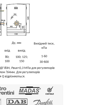
Ду, мм
Вихідний тиск,
кПа
вхід
вихід
1-60
80;
100; 125;
100
150
30-600
РДГ-80Н, Рвих=0,3 МПа для регуляторів
длом ?64мм. Для регуляторів
 Q відрізняється.