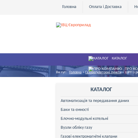
Головна
Оплата і Доставка
Н
КАТАЛОГ
ПРО К
Ви тут:
Головна
>
Газорегуляторні пункти
>
ШРП з р
КАТАЛОГ
Автоматизація та передавання даних
Баки та ємності
Блочно-модульні котельні
Вузли обліку газу
Газові електромагнітні клапани