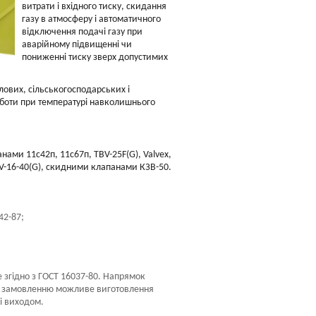
витрати і вхідного тиску, скидання
газу в атмосферу і автоматичного
відключення подачі газу при
аварійному підвищенні чи
пониженні тиску зверх допустимих
ових, сільськогосподарських і
оботи при температурі навколишнього
ами 11с42п, 11с67п, TBV-25F(G), Valvex,
RBV-16-40(G), скидними клапанами КЗВ-50.
42-87;
 згідно з ГОСТ 16037-80. Напрямок
. По замовленню можливе виготовлення
і виходом.