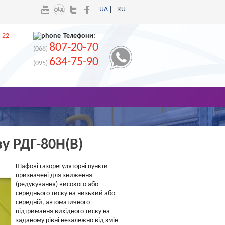
UA
RU
 22
Телефони:
807-20-70
(068)
634-75-90
(095)
у РДГ-80Н(В)
Шафові газорегуляторні пункти
призначені для зниження
(редукування) високого або
середнього тиску на низький або
середній, автоматичного
підтримання вихідного тиску на
заданому рівні незалежно від змін