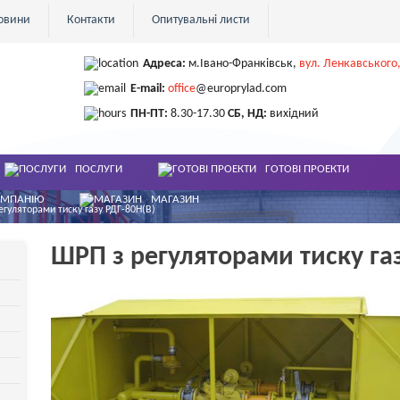
овини
Контакти
Опитувальні листи
Адреса:
м.Івано-Франківськ
,
вул. Ленкавського,
E-mail:
office
@europrylad.com
ПН-ПТ:
8.30-17.30
СБ, НД:
вихідний
ПОСЛУГИ
ГОТОВІ ПРОЕКТИ
ОМПАНІЮ
МАГАЗИН
егуляторами тиску газу РДГ-80Н(В)
ШРП з регуляторами тиску газ