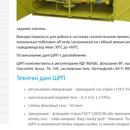
заданих значень.
Використовуються для роботи в системах газопостачання промисл
комунально-побутових об’єктів і розраховані на стійкий режим р
середовища від мінус 30°С до +60°С.
По виконанню дані ШРП є дволінійними.
ШРП комплектуються регуляторами РДГ-80Н(В), фільтрами ФГ, кран
Giacomini, Ayvaz, ТК, IVR, заслонками типу «баттерфляй» KV-9, 
Технічні дані ШРП
регульоване середовище – природний газ згідно з ГОСТ 55
максимальний вхідний тиск – 0,3; 0,6; 1,2 МПа;
степінь фільтрації газу – 50 мкм;
приєднання – фланцеве згідно ГОСТ 12820-80 або приварне
потоку газу – зліва-направо. Вхід і вихід труб – боковий
ШРП із напрямком потоку зправа-наліво, із нижнім входом 