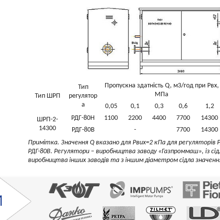
Пропускна здатність Q, м3/год при Рвх,
Тип
МПа
Тип ШРП
регулятор
а
0,05
0,1
0,3
0,6
1,2
РДГ-80Н
1100
2200
4400
7700
14300
ШРП-2-
14300
РДГ-80В
-
7700
14300
Примітка. Значення Q вказано для Рвих=2 кПа для регуляторів 
РДГ-80В. Регулятори – виробництва заводу «Газпроммаш», із сі
виробництва інших заводів та з іншим діаметром сідла значення