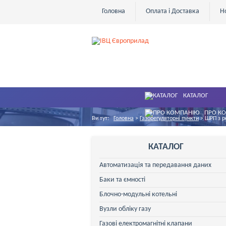
Головна
Оплата і Доставка
Н
КАТАЛОГ
ПРО К
Ви тут:
Головна
>
Газорегуляторні пункти
>
ШРП з р
КАТАЛОГ
Автоматизація та передавання даних
Баки та ємності
Блочно-модульні котельні
Вузли обліку газу
Газові електромагнітні клапани