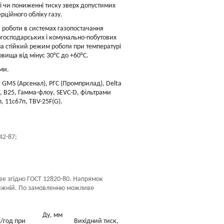
і чи пониженні тиску зверх допустимих
рційного обліку газу.
 роботи в системах газопостачання
огосподарських і комунально-побутових
 на стійкий режим роботи при температурі
ища від мінус 30°С до +60°С.
ми.
 GMS (Арсенал), РГС (Промприлад), Delta
Г, В25, Гамма-флоу, SEVC-D, фільтрами
п, 11с67п, TBV-25F(G).
42-87;
ве згідно ГОСТ 12820-80. Напрямок
– нижній. По замовленню можливе
.
Ду, мм
3/год при
Вихідний тиск,