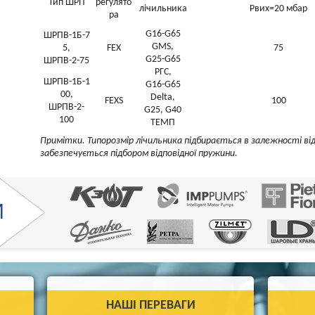
Тип ШРП
регулято
лічильника
Рвих=20 мбар
ра
G16-G65
ШРПВ-1Б-7
GMS,
5,
FEX
75
G25-G65
ШРПВ-2-75
РГС,
ШРПВ-1Б-1
G16-G65
00,
Delta,
FEXS
100
ШРПВ-2-
G25, G40
100
ТЕМП
Примітки. Типорозмір лічильника підбирається в залежності від
забезпечується підбором відповідної пружини.
НАШІ ПЕРЕВАГИ