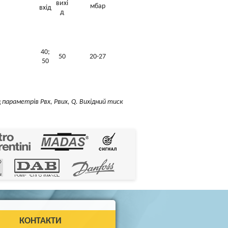
вихі
мбар
вхід
д
40;
50
20-27
50
 параметрів Рвх, Рвих, Q. Вихідний тиск
КОНТАКТИ