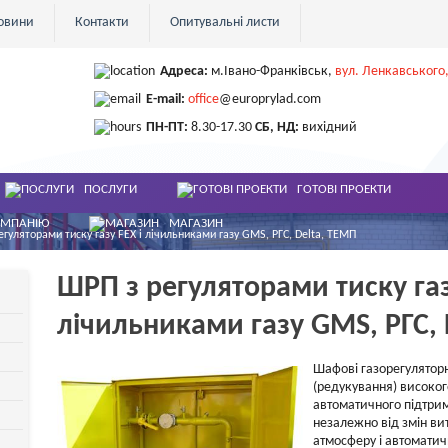
овини
Контакти
Опитувальні листи
Адреса:
м.Івано-Франківськ
,
вул. Ленкавського,
E-mail:
office
@europrylad.com
ПН-ПТ:
8.30-17.30
СБ, НД:
вихідний
ПОСЛУГИ
ГОТОВІ ПРОЕКТИ
ОМПАНІЮ
МАГАЗИН
егуляторами тиску газу FEX і лічильниками газу GMS, РГС, Delta, ТЕМП
ШРП з регуляторами тиску газ
лічильниками газу GMS, РГС, 
Шафові газорегулятор
(редукування) високог
автоматичного підтрим
незалежно від змін вит
атмосферу і автоматич