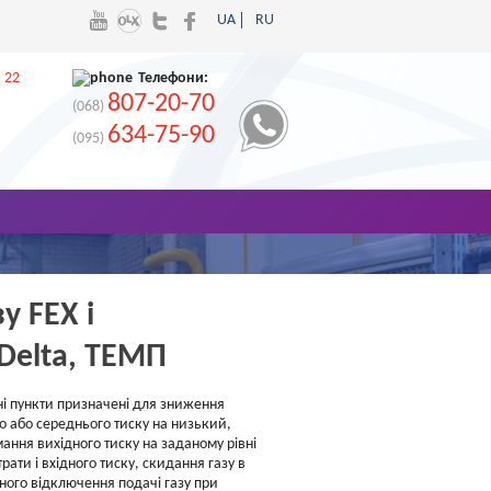
UA
RU
 22
Телефони:
807-20-70
(068)
634-75-90
(095)
у FEX і
Delta, ТЕМП
ні пункти призначені для зниження
о або середнього тиску на низький,
ання вихідного тиску на заданому рівні
рати і вхідного тиску, скидання газу в
ного відключення подачі газу при