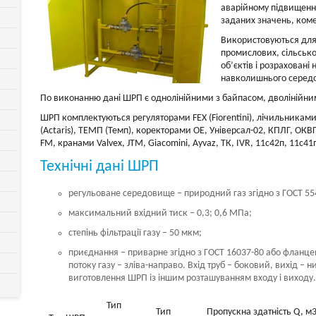
аварійному підвищенн
заданих значень, коме
Використовуються для
промислових, сільськ
об’єктів і розраховані
навколишнього середов
По виконанню дані ШРП є однолінійними з байпасом, дволінійни
ШРП комплектуються регуляторами FEX (Fiorentini), лічильниками
(Actaris), ТЕМП (Темп), коректорами OE, Універсал-02, КПЛГ, ОКВ
FM, кранами Valvex, JTM, Giacomini, Ayvaz, ТК, IVR, 11с42п, 11с41
Технічні дані ШРП
регульоване середовище – природний газ згідно з ГОСТ 55
максимальний вхідний тиск – 0,3; 0,6 МПа;
степінь фільтрації газу – 50 мкм;
приєднання – приварне згідно з ГОСТ 16037-80 або фланце
потоку газу – зліва-направо. Вхід труб – боковий, вихід 
виготовлення ШРП із іншим розташуванням входу і виходу
Тип
Тип
Пропускна здатність Q, м