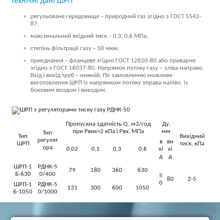
Технічні дані ШРП
регульоване середовище – природний газ згідно з ГОСТ 5542-
87;
максимальний вхідний тиск – 0,3; 0,6 МПа;
степінь фільтрації газу – 50 мкм;
приєднання – фланцеве згідно ГОСТ 12820-80 або приварне
згідно з ГОСТ 16037-80. Напрямок потоку газу – зліва-направо.
Вхід і вихід труб – нижній. По замовленню можливе
виготовлення ШРП із напрямком потоку зправа-наліво, із
боковим входом і виходом.
Пропускна здатність Q, м3/год
Ду,
при Рвих=2 кПа і Рвх, МПа
мм
Тип
Тип
Вихідний
регулят
в
ви
ШРП
тиск, кПа
ора
0,02
0,1
0,3
0,6
хі
хі
д
д
ШРП-1
РДНК-5
79
180
360
630
Б-630
0/400
5
80
2-5
0
ШРП-1
РДНК-5
131
300
600
1050
Б-1050
0/1000