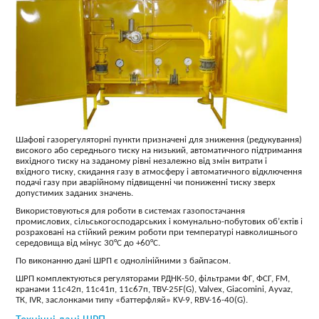
Шафові газорегуляторні пункти призначені для зниження (редукування)
високого або середнього тиску на низький, автоматичного підтримання
вихідного тиску на заданому рівні незалежно від змін витрати і
вхідного тиску, скидання газу в атмосферу і автоматичного відключення
подачі газу при аварійному підвищенні чи пониженні тиску зверх
допустимих заданих значень.
Використовуються для роботи в системах газопостачання
промислових, сільськогосподарських і комунально-побутових об’єктів і
розраховані на стійкий режим роботи при температурі навколишнього
середовища від мінус 30°С до +60°С.
По виконанню дані ШРП є однолінійними з байпасом.
ШРП комплектуються регуляторами РДНК-50, фільтрами ФГ, ФСГ, FM,
кранами 11с42п, 11с41п, 11с67п, TBV-25F(G), Valvex, Giacomini, Ayvaz,
ТК, IVR, заслонками типу «баттерфляй» KV-9, RBV-16-40(G).