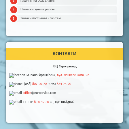
Гарантія на обладнання
Найнижчі ціни в регіоні
Знижки постійним клієнтам
КОНТАКТИ
ІВЦ Європрилад
м.Івано-Франківськ,
вул. Ленкавського, 22
(068)
807-20-70
, (095)
634-75-90
office
@europrylad.com
ПН-ПТ:
8.30-17.30
СБ, НД: Вихідний