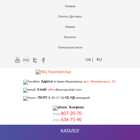
Головна
Оплата і Доставка
Новини
Контакти
Опитувальні листи
UA
RU
Адреса:
м.Івано-Франківськ
,
вул. Ленкавського, 22
E-mail:
office
@europrylad.com
ПН-ПТ:
8.30-17.30
СБ, НД:
вихідний
Телефони:
807-20-70
(068)
634-75-90
(095)
КАТАЛОГ